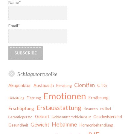
Name*
Email*
Schlagwortwolke
Clomifen
CTG
Akupunktur
Austausch
Beratung
Emotionen
Ernährung
Eisprung
Einleitung
Erstausstattung
Erschöpfung
Finanzen
Follikel
Geburt
Geschwisterkind
Garantieperson
Gebärmutterschleimhaut
Hebamme
Gewicht
Gesundheit
Hormonbehandlung