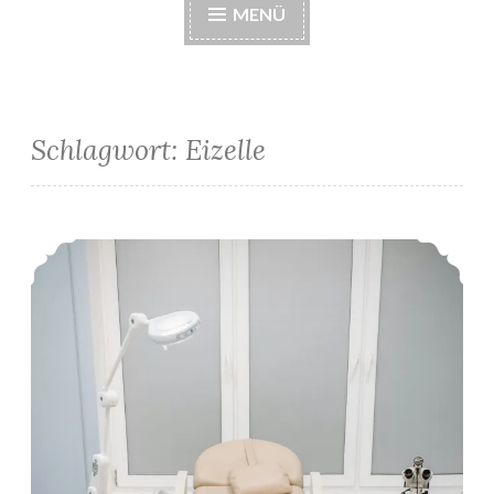
MENÜ
Schlagwort:
Eizelle
1. IVF-Zyklus: Kryotransfer #1