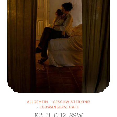
ALLGEMEIN
·
GESCHWISTERKIND
·
SCHWANGERSCHAFT
K2: 11. & 12. SSW