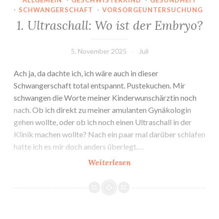
ALLGEMEIN
·
GESCHWISTERKIND
·
GESUNDHEIT
·
SCHWANGERSCHAFT
·
VORSORGEUNTERSUCHUNG
1. Ultraschall: Wo ist der Embryo?
5. November 2025
Juli
Ach ja, da dachte ich, ich wäre auch in dieser
Schwangerschaft total entspannt. Pustekuchen. Mir
schwangen die Worte meiner Kinderwunschärztin noch
nach. Ob ich direkt zu meiner amulanten Gynäkologin
gehen wollte, oder ob ich noch einen Ultraschall in der
Klinik machen wollte? Nach ein paar mal darüber schlafen
hatte ich es mir doch anders überlegt.…
1.
Weiterlesen
Ultraschall:
Wo
ist
der