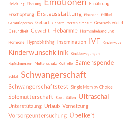
Emotionen
Ernährung
Eisprung
Einleitung
Erstausstattung
Erschöpfung
Finanzen
Follikel
Geburt
Geschwisterkind
Garantieperson
Gebärmutterschleimhaut
Hebamme
Gewicht
Gesundheit
Hormonbehandlung
IVF
Insemination
Hypnobirthing
Hormone
Kinderwagen
Kinderwunschklinik
Kindsbewegungen
Samenspende
Mutterschutz
Kopfschmerzen
Ovitrelle
Schwangerschaft
Schlaf
Schwangerschaftstest
Single Mom by Choice
Ultraschall
Solomutterschaft
Sport
Stillen
Urlaub
Unterstützung
Vernetzung
Übelkeit
Vorsorgeuntersuchung