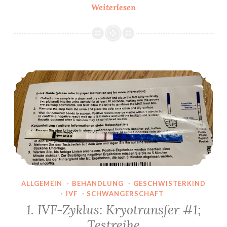
1.
Weiterlesen
IVF-
Zyklus:
Kryotransfer
#1;
1. IVF-Zyklus: Kryotransfer #1; Testreihe
Bluttest
ALLGEMEIN
·
BEHANDLUNG
·
GESCHWISTERKIND
·
IVF
·
SCHWANGERSCHAFT
1. IVF-Zyklus: Kryotransfer #1;
Testreihe