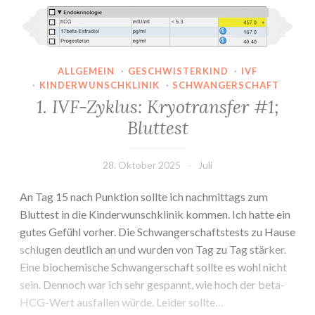
1. IVF-Zyklus: Kryotransfer #1; Bluttest
Embryo?
ALLGEMEIN
·
GESCHWISTERKIND
·
IVF
·
KINDERWUNSCHKLINIK
·
SCHWANGERSCHAFT
1. IVF-Zyklus: Kryotransfer #1;
Bluttest
28. Oktober 2025
Juli
An Tag 15 nach Punktion sollte ich nachmittags zum
Bluttest in die Kinderwunschklinik kommen. Ich hatte ein
gutes Gefühl vorher. Die Schwangerschaftstests zu Hause
schlugen deutlich an und wurden von Tag zu Tag stärker.
Eine biochemische Schwangerschaft sollte es wohl nicht
sein. Dennoch war ich sehr gespannt, wie hoch der beta-
HCG-Wert ausfallen würde. Leider sollte…