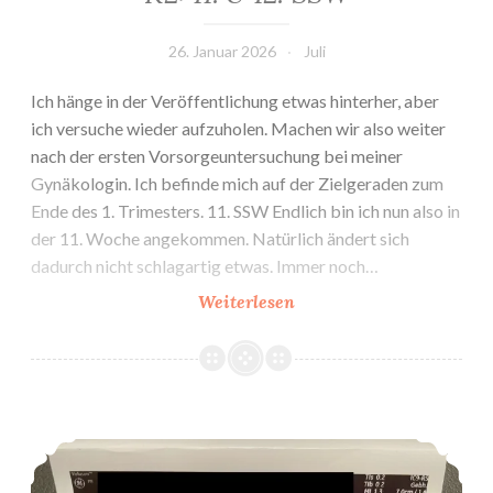
26. Januar 2026
Juli
Ich hänge in der Veröffentlichung etwas hinterher, aber
ich versuche wieder aufzuholen. Machen wir also weiter
nach der ersten Vorsorgeuntersuchung bei meiner
Gynäkologin. Ich befinde mich auf der Zielgeraden zum
Ende des 1. Trimesters. 11. SSW Endlich bin ich nun also in
der 11. Woche angekommen. Natürlich ändert sich
dadurch nicht schlagartig etwas. Immer noch…
K2:
Weiterlesen
11.
&
12.
SSW
K2: 1. Vorsorgeuntersuchung bei Gyn