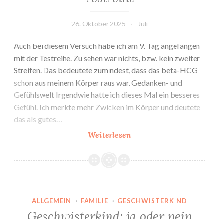
26. Oktober 2025
Juli
Auch bei diesem Versuch habe ich am 9. Tag angefangen
mit der Testreihe. Zu sehen war nichts, bzw. kein zweiter
Streifen. Das bedeutete zumindest, dass das beta-HCG
schon aus meinem Körper raus war. Gedanken- und
Gefühlswelt Irgendwie hatte ich dieses Mal ein besseres
Gefühl. Ich merkte mehr Zwicken im Körper und deutete
das als gutes…
1.
Weiterlesen
IVF-
Zyklus:
Kryotransfer
#1;
Testreihe
ALLGEMEIN
·
FAMILIE
·
GESCHWISTERKIND
Geschwisterkind: ja oder nein