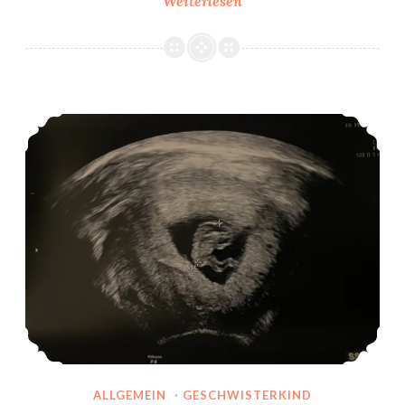
Weiterlesen
9.
&
10.
SSW
Feststellung der Schwangerschaft
ALLGEMEIN
·
GESCHWISTERKIND