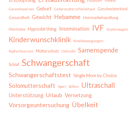
Finanzen
Follikel
Geburt
Geschwisterkind
Garantieperson
Gebärmutterschleimhaut
Hebamme
Gewicht
Gesundheit
Hormonbehandlung
IVF
Insemination
Hypnobirthing
Hormone
Kinderwagen
Kinderwunschklinik
Kindsbewegungen
Samenspende
Mutterschutz
Kopfschmerzen
Ovitrelle
Schwangerschaft
Schlaf
Schwangerschaftstest
Single Mom by Choice
Ultraschall
Solomutterschaft
Sport
Stillen
Urlaub
Unterstützung
Vernetzung
Übelkeit
Vorsorgeuntersuchung