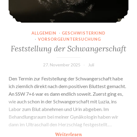
ALLGEMEIN
·
GESCHWISTERKIND
·
VORSORGEUNTERSUCHUNG
Feststellung der Schwangerschaft
27. November 2025
Juli
Den Termin zur Feststellung der Schwangerschaft habe
ich ziemlich direkt nach dem positiven Bluttest gemacht.
An SSW 7+6 war es dann endlich soweit. Zuerst ging es,
wie auch schon in der Schwangerschaft mit Luzia, ins
Labor zum Blut abnehmen und Urin abgeben. Im
Behandlungsraum bei meiner Gynäkologin haben wir
dann im Ultraschall den Herzschlag festgestellt.…
Feststellung
Weiterlesen