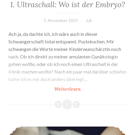
1. Ultraschall: Wo ist der Embryo?
5. November 2025
Juli
Ach ja, da dachte ich, ich wäre auch in dieser
Schwangerschaft total entspannt. Pustekuchen. Mir
schwangen die Worte meiner Kinderwunschärztin noch
nach. Ob ich direkt zu meiner amulanten Gynäkologin
gehen wollte, oder ob ich noch einen Ultraschall in der
Klinik machen wollte? Nach ein paar mal darüber schlafen
hatte ich es mir doch anders überlegt.…
1.
Weiterlesen
Ultraschall:
Wo
ist
der
Sie ist da! (schonungsloser Bericht der Geburt)
Embryo?