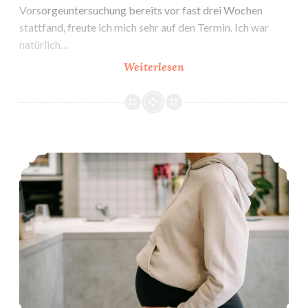
Vorsorgeuntersuchung bereits vor fast drei Wochen
stattfand, freute ich mich sehr auf den Termin. Ich war
natürlich…
5.
Weiterlesen
Vorsorgeuntersuchung
bei
Gynäkologin:
Letzter
6. Besuch der Hebamme: Erste Wehen
Termin
vor
Entbindungstermin