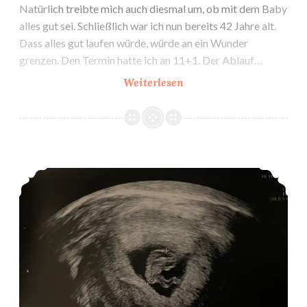
Natürlich treibte mich auch diesmal um, ob mit dem Baby
alles gut sei. Schließlich war ich nun bereits 42 Jahre alt.
Dass alles gut laufen würde, würde an ein Wunder
grenzen. Den Termin hatte ich an 11+1. Der Ablauf…
K2:
Weiterlesen
1.
Vorsorgeuntersuchung
bei
Gyn
Feststellung der Schwangerschaft