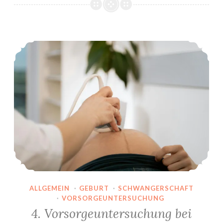
der
Hebamme:
Erste
4. Vorsorgeuntersuchung bei Gynäkologin: CTG auffällig
Wehen
ALLGEMEIN
·
GEBURT
·
SCHWANGERSCHAFT
·
VORSORGEUNTERSUCHUNG
4. Vorsorgeuntersuchung bei