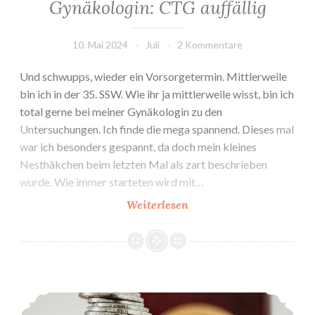
Gynäkologin: CTG auffällig
10. Mai 2024
Juli
2 Kommentare
Und schwupps, wieder ein Vorsorgetermin. Mittlerweile
bin ich in der 35. SSW. Wie ihr ja mittlerweile wisst, bin ich
total gerne bei meiner Gynäkologin zu den
Untersuchungen. Ich finde die mega spannend. Dieses mal
war ich besonders gespannt, da doch mein kleines
Nesthäkchen beim letzten Mal als zart beschrieben
wurde. Wie immer starteten wird mit…
4.
Weiterlesen
Vorsorgeuntersuchung
bei
Gynäkologin:
CTG
5. Besuch der Hebamme: MET-Bescheinigung
auffällig