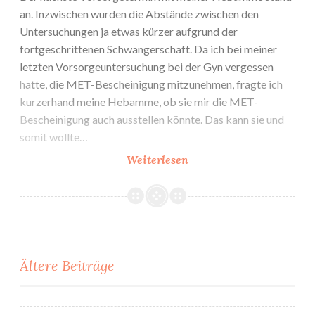
an. Inzwischen wurden die Abstände zwischen den
Untersuchungen ja etwas kürzer aufgrund der
fortgeschrittenen Schwangerschaft. Da ich bei meiner
letzten Vorsorgeuntersuchung bei der Gyn vergessen
hatte, die MET-Bescheinigung mitzunehmen, fragte ich
kurzerhand meine Hebamme, ob sie mir die MET-
Bescheinigung auch ausstellen könnte. Das kann sie und
somit wollte…
5.
Weiterlesen
Besuch
der
Hebamme:
MET-
Bescheinigung
Beitragsnavigation
Ältere Beiträge