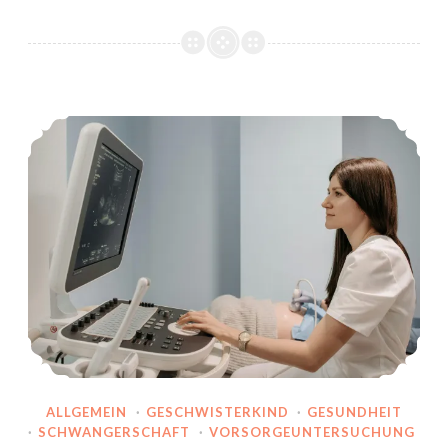
der
Schwangerschaft
1. Ultraschall: Wo ist der Embryo?
ALLGEMEIN
·
GESCHWISTERKIND
·
GESUNDHEIT
·
SCHWANGERSCHAFT
·
VORSORGEUNTERSUCHUNG