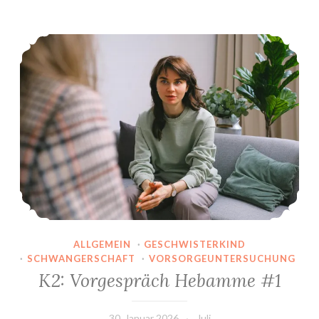
Tests
K2: Vorgespräch Hebamme #1
ALLGEMEIN
·
GESCHWISTERKIND
·
SCHWANGERSCHAFT
·
VORSORGEUNTERSUCHUNG
K2: Vorgespräch Hebamme #1
30. Januar 2026
Juli