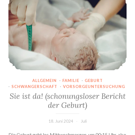
ALLGEMEIN
·
FAMILIE
·
GEBURT
·
SCHWANGERSCHAFT
·
VORSORGEUNTERSUCHUNG
Sie ist da! (schonungsloser Bericht
der Geburt)
18. Juni 2024
Juli
Die Geburt geht los Mittwochmorgen, um 00:15 Uhr, also