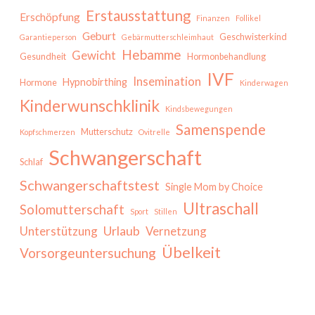
Erstausstattung
Erschöpfung
Finanzen
Follikel
Geburt
Geschwisterkind
Garantieperson
Gebärmutterschleimhaut
Hebamme
Gewicht
Gesundheit
Hormonbehandlung
IVF
Insemination
Hypnobirthing
Hormone
Kinderwagen
Kinderwunschklinik
Kindsbewegungen
Samenspende
Mutterschutz
Kopfschmerzen
Ovitrelle
Schwangerschaft
Schlaf
Schwangerschaftstest
Single Mom by Choice
Ultraschall
Solomutterschaft
Sport
Stillen
Urlaub
Unterstützung
Vernetzung
Übelkeit
Vorsorgeuntersuchung