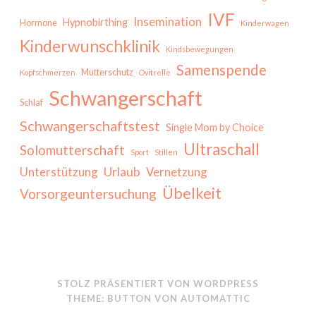
IVF
Insemination
Hypnobirthing
Hormone
Kinderwagen
Kinderwunschklinik
Kindsbewegungen
Samenspende
Mutterschutz
Kopfschmerzen
Ovitrelle
Schwangerschaft
Schlaf
Schwangerschaftstest
Single Mom by Choice
Ultraschall
Solomutterschaft
Sport
Stillen
Urlaub
Unterstützung
Vernetzung
Übelkeit
Vorsorgeuntersuchung
STOLZ PRÄSENTIERT VON WORDPRESS
THEME: BUTTON VON
AUTOMATTIC