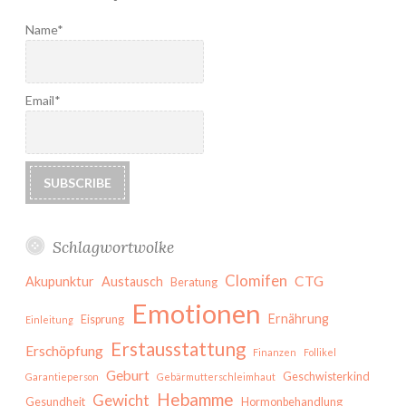
Name*
Email*
Schlagwortwolke
Clomifen
CTG
Akupunktur
Austausch
Beratung
Emotionen
Ernährung
Eisprung
Einleitung
Erstausstattung
Erschöpfung
Finanzen
Follikel
Geburt
Geschwisterkind
Garantieperson
Gebärmutterschleimhaut
Hebamme
Gewicht
Gesundheit
Hormonbehandlung