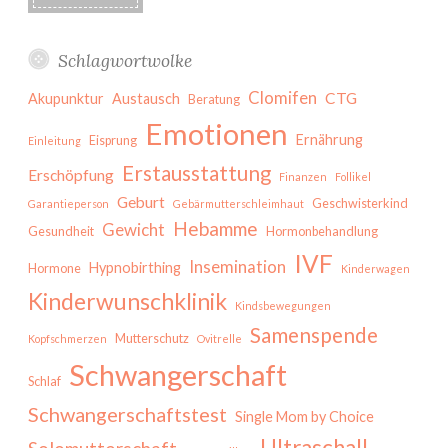
Schlagwortwolke
Clomifen
CTG
Akupunktur
Austausch
Beratung
Emotionen
Ernährung
Eisprung
Einleitung
Erstausstattung
Erschöpfung
Finanzen
Follikel
Geburt
Geschwisterkind
Garantieperson
Gebärmutterschleimhaut
Hebamme
Gewicht
Gesundheit
Hormonbehandlung
IVF
Insemination
Hypnobirthing
Hormone
Kinderwagen
Kinderwunschklinik
Kindsbewegungen
Samenspende
Mutterschutz
Kopfschmerzen
Ovitrelle
Schwangerschaft
Schlaf
Schwangerschaftstest
Single Mom by Choice
Ultraschall