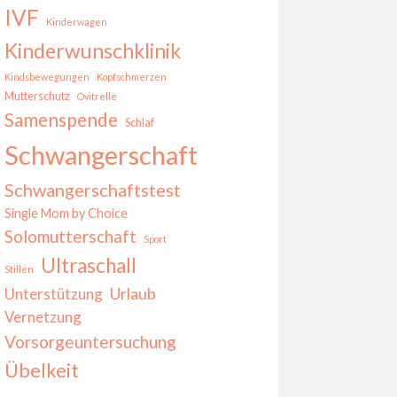
IVF
Kinderwagen
Kinderwunschklinik
Kindsbewegungen
Kopfschmerzen
Mutterschutz
Ovitrelle
Samenspende
Schlaf
Schwangerschaft
Schwangerschaftstest
Single Mom by Choice
Solomutterschaft
Sport
Ultraschall
Stillen
Urlaub
Unterstützung
Vernetzung
Vorsorgeuntersuchung
Übelkeit