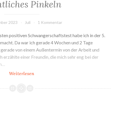
tliches Pinkeln
mber 2023
Juli
1 Kommentar
en positiven Schwangerschaftstest habe ich in der 5.
acht. Da war ich gerade 4 Wochen und 2 Tage
 gerade von einem Außentermin von der Arbeit und
 erzählte einer Freundin, die mich sehr eng bei der
ch…
5.
Weiterlesen
und
6.
SSW:
Übelkeit,
Alkoholverbot
und
nächtliches