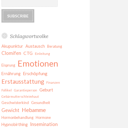
Schlagwortwolke
Akupunktur
Austausch
Beratung
Clomifen
CTG
Einleitung
Emotionen
Eisprung
Erschöpfung
Ernährung
Erstausstattung
Finanzen
Geburt
Follikel
Garantieperson
Gebärmutterschleimhaut
Geschwisterkind
Gesundheit
Hebamme
Gewicht
Hormonbehandlung
Hormone
Insemination
Hypnobirthing