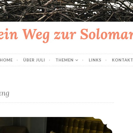
in Weg zur Solom
HOME
ÜBER JULI
THEMEN
LINKS
KONTAK
ang
5. und 6. SSW: Übelkeit, Alkoholverbot und nächtliches Pinkeln