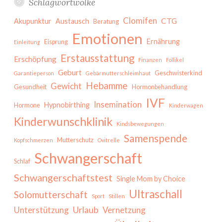
Schlagwortwolke
Clomifen
CTG
Akupunktur
Austausch
Beratung
Emotionen
Ernährung
Eisprung
Einleitung
Erstausstattung
Erschöpfung
Finanzen
Follikel
Geburt
Geschwisterkind
Garantieperson
Gebärmutterschleimhaut
Hebamme
Gewicht
Gesundheit
Hormonbehandlung
IVF
Insemination
Hypnobirthing
Hormone
Kinderwagen
Kinderwunschklinik
Kindsbewegungen
Samenspende
Mutterschutz
Kopfschmerzen
Ovitrelle
Schwangerschaft
Schlaf
Schwangerschaftstest
Single Mom by Choice
Ultraschall
Solomutterschaft
Sport
Stillen
Urlaub
Unterstützung
Vernetzung