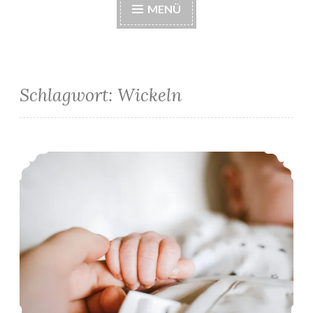
MENÜ
Schlagwort:
Wickeln
Die erste Woche als Solomama: erhöhter Bilirubinwert!