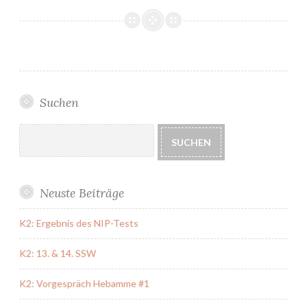
erste
Woche
als
Solomama:
erhöhter
Bilirubinwert!
Suchen
Suchen
SUCHEN
Neuste Beiträge
K2: Ergebnis des NIP-Tests
K2: 13. & 14. SSW
K2: Vorgespräch Hebamme #1