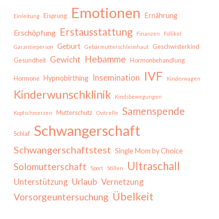
Emotionen
Ernährung
Eisprung
Einleitung
Erstausstattung
Erschöpfung
Finanzen
Follikel
Geburt
Geschwisterkind
Garantieperson
Gebärmutterschleimhaut
Hebamme
Gewicht
Gesundheit
Hormonbehandlung
IVF
Insemination
Hypnobirthing
Hormone
Kinderwagen
Kinderwunschklinik
Kindsbewegungen
Samenspende
Mutterschutz
Kopfschmerzen
Ovitrelle
Schwangerschaft
Schlaf
Schwangerschaftstest
Single Mom by Choice
Ultraschall
Solomutterschaft
Sport
Stillen
Urlaub
Unterstützung
Vernetzung
Übelkeit
Vorsorgeuntersuchung