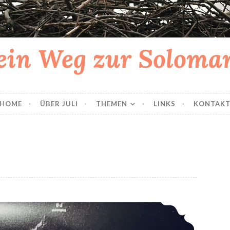
in Weg zur Solom
HOME
ÜBER JULI
THEMEN
LINKS
KONTAK
1. Ultraschall: Zwillinge ja oder nein?!