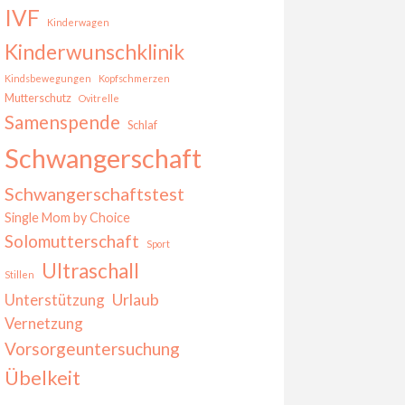
IVF
Kinderwagen
Kinderwunschklinik
Kindsbewegungen
Kopfschmerzen
Mutterschutz
Ovitrelle
Samenspende
Schlaf
Schwangerschaft
Schwangerschaftstest
Single Mom by Choice
Solomutterschaft
Sport
Ultraschall
Stillen
Urlaub
Unterstützung
Vernetzung
Vorsorgeuntersuchung
Übelkeit