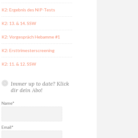
K2: Ergebnis des NIP-Tests
K2: 13. & 14. SSW
K2: Vorgespräch Hebamme #1
K2: Ersttrimesterscreening
K2: 11. & 12. SSW
Immer up to date? Klick
dir dein Abo!
Name*
Email*