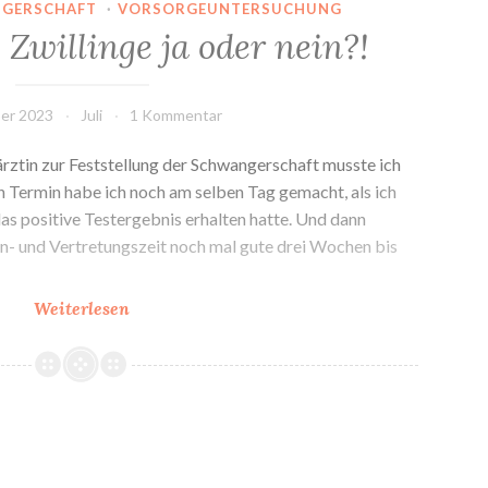
GERSCHAFT
·
VORSORGEUNTERSUCHUNG
: Zwillinge ja oder nein?!
ber 2023
Juli
1 Kommentar
rztin zur Feststellung der Schwangerschaft musste ich
en Termin habe ich noch am selben Tag gemacht, als ich
s positive Testergebnis erhalten hatte. Und dann
ien- und Vertretungszeit noch mal gute drei Wochen bis
1.
Weiterlesen
Ultraschall:
Zwillinge
ja
oder
nein?!