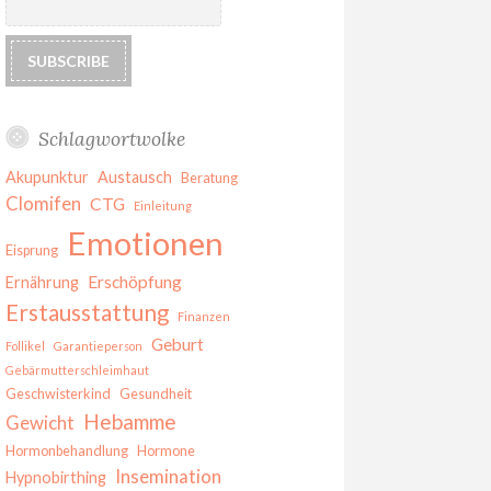
Schlagwortwolke
Akupunktur
Austausch
Beratung
Clomifen
CTG
Einleitung
Emotionen
Eisprung
Erschöpfung
Ernährung
Erstausstattung
Finanzen
Geburt
Follikel
Garantieperson
Gebärmutterschleimhaut
Geschwisterkind
Gesundheit
Hebamme
Gewicht
Hormonbehandlung
Hormone
Insemination
Hypnobirthing