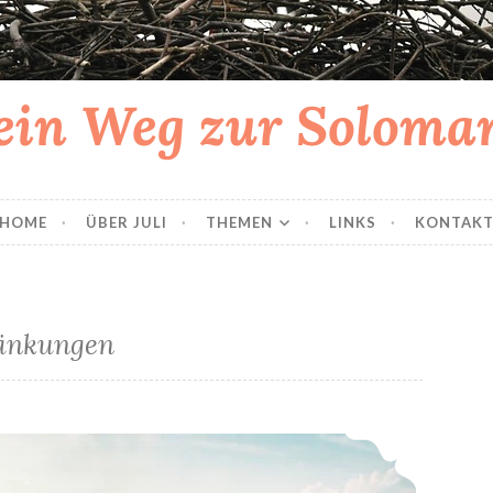
in Weg zur Solom
HOME
ÜBER JULI
THEMEN
LINKS
KONTAK
änkungen
Urlaub als Solomutter wird anders