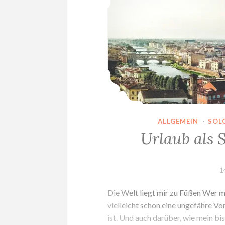
ALLGEMEIN
·
SOL
Urlaub als 
1
Die Welt liegt mir zu Füßen Wer me
vielleicht schon eine ungefähre Vo
ist. Und auch darüber, wie mein bi