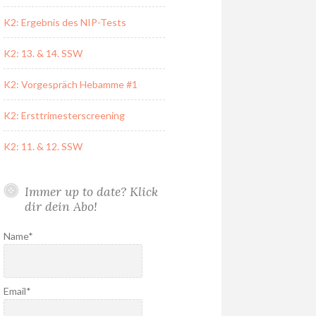
K2: Ergebnis des NIP-Tests
K2: 13. & 14. SSW
K2: Vorgespräch Hebamme #1
K2: Ersttrimesterscreening
K2: 11. & 12. SSW
Immer up to date? Klick
dir dein Abo!
Name*
Email*