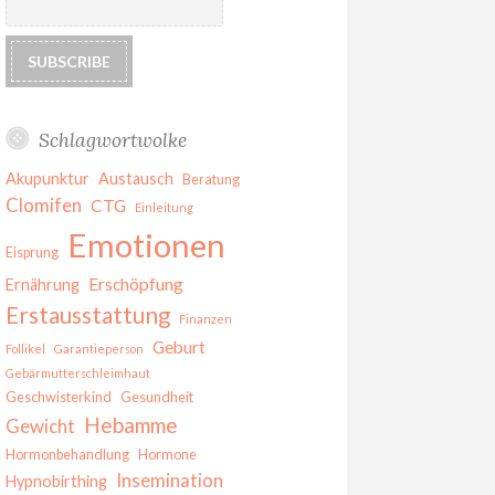
Schlagwortwolke
Akupunktur
Austausch
Beratung
Clomifen
CTG
Einleitung
Emotionen
Eisprung
Erschöpfung
Ernährung
Erstausstattung
Finanzen
Geburt
Follikel
Garantieperson
Gebärmutterschleimhaut
Geschwisterkind
Gesundheit
Hebamme
Gewicht
Hormonbehandlung
Hormone
Insemination
Hypnobirthing