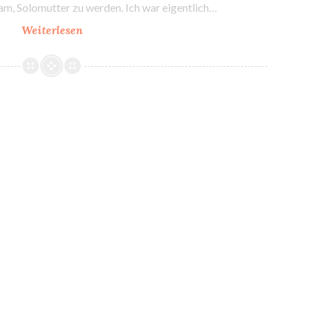
am, Solomutter zu werden. Ich war eigentlich…
Urlaub
Weiterlesen
als
Solomutter
wird
anders