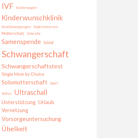
IVF
Kinderwagen
Kinderwunschklinik
Kindsbewegungen
Kopfschmerzen
Mutterschutz
Ovitrelle
Samenspende
Schlaf
Schwangerschaft
Schwangerschaftstest
Single Mom by Choice
Solomutterschaft
Sport
Ultraschall
Stillen
Urlaub
Unterstützung
Vernetzung
Vorsorgeuntersuchung
Übelkeit