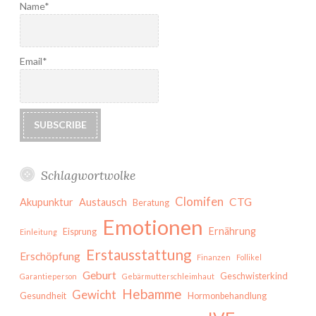
Name*
Email*
Schlagwortwolke
Clomifen
CTG
Akupunktur
Austausch
Beratung
Emotionen
Ernährung
Eisprung
Einleitung
Erstausstattung
Erschöpfung
Finanzen
Follikel
Geburt
Geschwisterkind
Garantieperson
Gebärmutterschleimhaut
Hebamme
Gewicht
Gesundheit
Hormonbehandlung