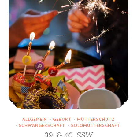
ALLGEMEIN
·
GEBURT
·
MUTTERSCHUTZ
·
SCHWANGERSCHAFT
·
SOLOMUTTERSCHAFT
39. & 40. SSW