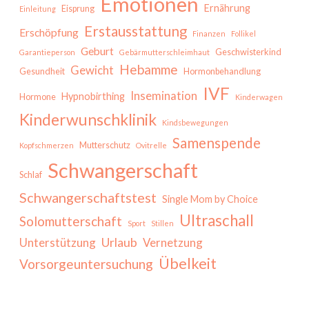
Emotionen
Ernährung
Eisprung
Einleitung
Erstausstattung
Erschöpfung
Finanzen
Follikel
Geburt
Geschwisterkind
Garantieperson
Gebärmutterschleimhaut
Hebamme
Gewicht
Gesundheit
Hormonbehandlung
IVF
Insemination
Hypnobirthing
Hormone
Kinderwagen
Kinderwunschklinik
Kindsbewegungen
Samenspende
Mutterschutz
Kopfschmerzen
Ovitrelle
Schwangerschaft
Schlaf
Schwangerschaftstest
Single Mom by Choice
Ultraschall
Solomutterschaft
Sport
Stillen
Urlaub
Unterstützung
Vernetzung
Übelkeit
Vorsorgeuntersuchung