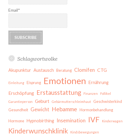
Email*
Schlagwortwolke
Clomifen
CTG
Akupunktur
Austausch
Beratung
Emotionen
Ernährung
Eisprung
Einleitung
Erstausstattung
Erschöpfung
Finanzen
Follikel
Geburt
Geschwisterkind
Garantieperson
Gebärmutterschleimhaut
Hebamme
Gewicht
Gesundheit
Hormonbehandlung
IVF
Insemination
Hypnobirthing
Hormone
Kinderwagen
Kinderwunschklinik
Kindsbewegungen