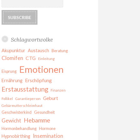
Schlagwortwolke
Akupunktur
Austausch
Beratung
Clomifen
CTG
Einleitung
Emotionen
Eisprung
Erschöpfung
Ernährung
Erstausstattung
Finanzen
Geburt
Follikel
Garantieperson
Gebärmutterschleimhaut
Geschwisterkind
Gesundheit
Hebamme
Gewicht
Hormonbehandlung
Hormone
Insemination
Hypnobirthing