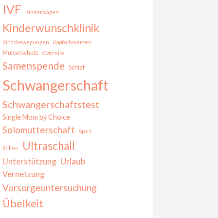
IVF
Kinderwagen
Kinderwunschklinik
Kindsbewegungen
Kopfschmerzen
Mutterschutz
Ovitrelle
Samenspende
Schlaf
Schwangerschaft
Schwangerschaftstest
Single Mom by Choice
Solomutterschaft
Sport
Ultraschall
Stillen
Urlaub
Unterstützung
Vernetzung
Vorsorgeuntersuchung
Übelkeit