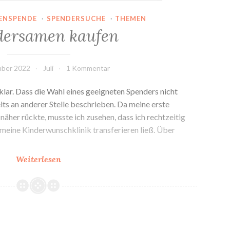
ENSPENDE
·
SPENDERSUCHE
·
THEMEN
dersamen kaufen
mber 2022
Juli
1 Kommentar
klar. Dass die Wahl eines geeigneten Spenders nicht
eits an anderer Stelle beschrieben. Da meine erste
näher rückte, musste ich zusehen, dass ich rechtzeitig
meine Kinderwunschklinik transferieren ließ. Über
Spendersamen
Weiterlesen
kaufen