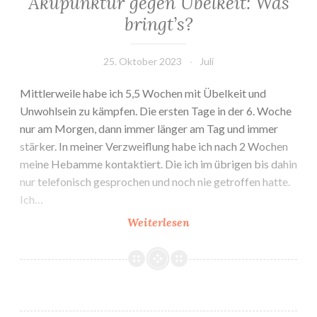
Akupunktur gegen Übelkeit: Was
bringt’s?
25. Oktober 2023
Juli
Mittlerweile habe ich 5,5 Wochen mit Übelkeit und
Unwohlsein zu kämpfen. Die ersten Tage in der 6. Woche
nur am Morgen, dann immer länger am Tag und immer
stärker. In meiner Verzweiflung habe ich nach 2 Wochen
meine Hebamme kontaktiert. Die ich im übrigen bis dahin
nur telefonisch gesprochen und noch nie getroffen hatte.
Ich…
Akupunktur
Weiterlesen
gegen
Übelkeit:
Was
bringt’s?