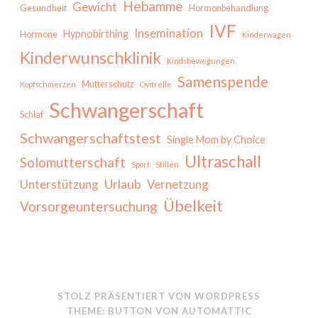
Hebamme
Gewicht
Gesundheit
Hormonbehandlung
IVF
Insemination
Hypnobirthing
Hormone
Kinderwagen
Kinderwunschklinik
Kindsbewegungen
Samenspende
Mutterschutz
Kopfschmerzen
Ovitrelle
Schwangerschaft
Schlaf
Schwangerschaftstest
Single Mom by Choice
Ultraschall
Solomutterschaft
Sport
Stillen
Urlaub
Unterstützung
Vernetzung
Übelkeit
Vorsorgeuntersuchung
STOLZ PRÄSENTIERT VON WORDPRESS
THEME: BUTTON VON
AUTOMATTIC