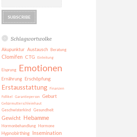
Schlagwortwolke
Akupunktur
Austausch
Beratung
Clomifen
CTG
Einleitung
Emotionen
Eisprung
Erschöpfung
Ernährung
Erstausstattung
Finanzen
Geburt
Follikel
Garantieperson
Gebärmutterschleimhaut
Geschwisterkind
Gesundheit
Hebamme
Gewicht
Hormonbehandlung
Hormone
Insemination
Hypnobirthing