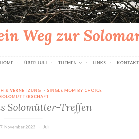
in Weg zur Solom
HOME
ÜBER JULI
THEMEN
LINKS
KONTAK
H & VERNETZUNG
·
SINGLE MOM BY CHOICE
SOLOMUTTERSCHAFT
es Solomütter-Treffen
7. November 2023
Juli