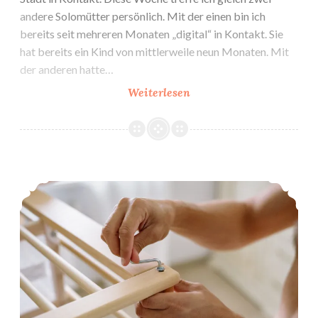
andere Solomütter persönlich. Mit der einen bin ich
bereits seit mehreren Monaten „digital“ in Kontakt. Sie
hat bereits ein Kind von mittlerweile neun Monaten. Mit
der anderen hatte…
31.
Weiterlesen
&
32.
SSW:
Workshop-
27. & 28. SSW: Freundschaftschaos!
Tage!