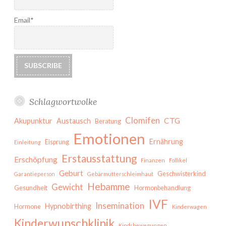
Email*
Schlagwortwolke
Clomifen
CTG
Akupunktur
Austausch
Beratung
Emotionen
Ernährung
Eisprung
Einleitung
Erstausstattung
Erschöpfung
Finanzen
Follikel
Geburt
Geschwisterkind
Garantieperson
Gebärmutterschleimhaut
Hebamme
Gewicht
Gesundheit
Hormonbehandlung
IVF
Insemination
Hypnobirthing
Hormone
Kinderwagen
Kinderwunschklinik
Kindsbewegungen