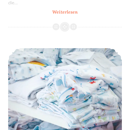
die…
27.
Weiterlesen
&
28.
SSW:
Freundschaftschaos!
25. & 26. SSW: Nestbau, baby!