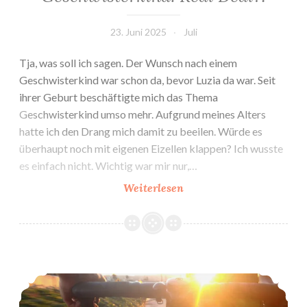
23. Juni 2025
Juli
Tja, was soll ich sagen. Der Wunsch nach einem
Geschwisterkind war schon da, bevor Luzia da war. Seit
ihrer Geburt beschäftigte mich das Thema
Geschwisterkind umso mehr. Aufgrund meines Alters
hatte ich den Drang mich damit zu beeilen. Würde es
überhaupt noch mit eigenen Eizellen klappen? Ich wusste
es einfach nicht. Wichtig war mir nur,…
Geschwisterkind:
Weiterlesen
Real
Deal?!
Insemination #4