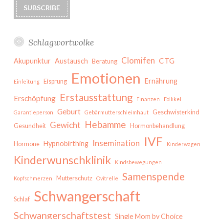
Schlagwortwolke
Clomifen
CTG
Akupunktur
Austausch
Beratung
Emotionen
Ernährung
Eisprung
Einleitung
Erstausstattung
Erschöpfung
Finanzen
Follikel
Geburt
Geschwisterkind
Garantieperson
Gebärmutterschleimhaut
Hebamme
Gewicht
Gesundheit
Hormonbehandlung
IVF
Insemination
Hypnobirthing
Hormone
Kinderwagen
Kinderwunschklinik
Kindsbewegungen
Samenspende
Mutterschutz
Kopfschmerzen
Ovitrelle
Schwangerschaft
Schlaf
Schwangerschaftstest
Single Mom by Choice