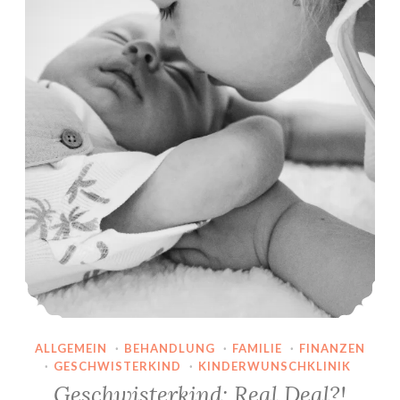
ALLGEMEIN
·
BEHANDLUNG
·
FAMILIE
·
FINANZEN
·
GESCHWISTERKIND
·
KINDERWUNSCHKLINIK
Geschwisterkind: Real Deal?!