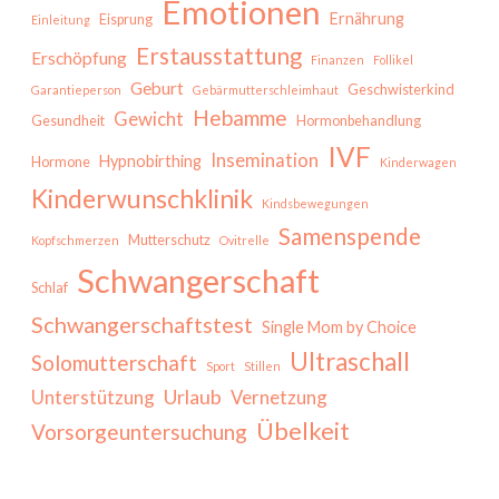
Emotionen
Ernährung
Eisprung
Einleitung
Erstausstattung
Erschöpfung
Finanzen
Follikel
Geburt
Geschwisterkind
Garantieperson
Gebärmutterschleimhaut
Hebamme
Gewicht
Gesundheit
Hormonbehandlung
IVF
Insemination
Hypnobirthing
Hormone
Kinderwagen
Kinderwunschklinik
Kindsbewegungen
Samenspende
Mutterschutz
Kopfschmerzen
Ovitrelle
Schwangerschaft
Schlaf
Schwangerschaftstest
Single Mom by Choice
Ultraschall
Solomutterschaft
Sport
Stillen
Urlaub
Unterstützung
Vernetzung
Übelkeit
Vorsorgeuntersuchung