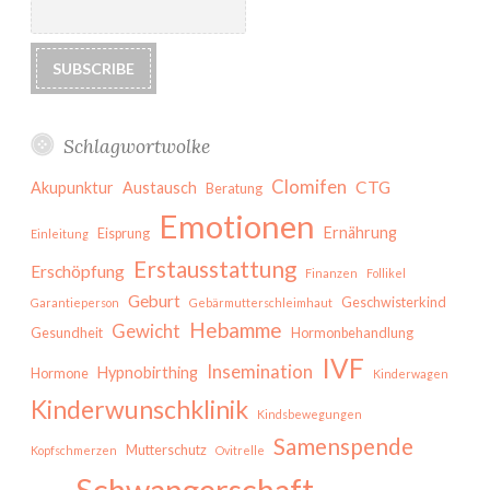
Schlagwortwolke
Clomifen
CTG
Akupunktur
Austausch
Beratung
Emotionen
Ernährung
Eisprung
Einleitung
Erstausstattung
Erschöpfung
Finanzen
Follikel
Geburt
Geschwisterkind
Garantieperson
Gebärmutterschleimhaut
Hebamme
Gewicht
Gesundheit
Hormonbehandlung
IVF
Insemination
Hypnobirthing
Hormone
Kinderwagen
Kinderwunschklinik
Kindsbewegungen
Samenspende
Mutterschutz
Kopfschmerzen
Ovitrelle
Schwangerschaft