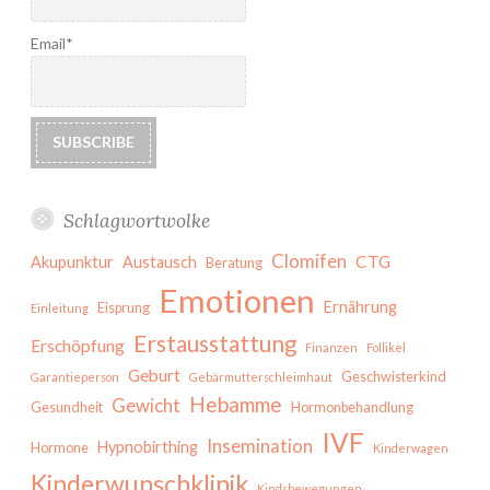
Email*
Schlagwortwolke
Clomifen
CTG
Akupunktur
Austausch
Beratung
Emotionen
Ernährung
Eisprung
Einleitung
Erstausstattung
Erschöpfung
Finanzen
Follikel
Geburt
Geschwisterkind
Garantieperson
Gebärmutterschleimhaut
Hebamme
Gewicht
Gesundheit
Hormonbehandlung
IVF
Insemination
Hypnobirthing
Hormone
Kinderwagen
Kinderwunschklinik
Kindsbewegungen