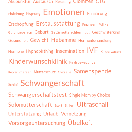
Clomifen
CTG
Akupunktur
Austausch
Beratung
Emotionen
Ernährung
Eisprung
Einleitung
Erstausstattung
Erschöpfung
Finanzen
Follikel
Geburt
Geschwisterkind
Garantieperson
Gebärmutterschleimhaut
Hebamme
Gewicht
Gesundheit
Hormonbehandlung
IVF
Insemination
Hypnobirthing
Hormone
Kinderwagen
Kinderwunschklinik
Kindsbewegungen
Samenspende
Mutterschutz
Kopfschmerzen
Ovitrelle
Schwangerschaft
Schlaf
Schwangerschaftstest
Single Mom by Choice
Ultraschall
Solomutterschaft
Sport
Stillen
Urlaub
Unterstützung
Vernetzung
Übelkeit
Vorsorgeuntersuchung