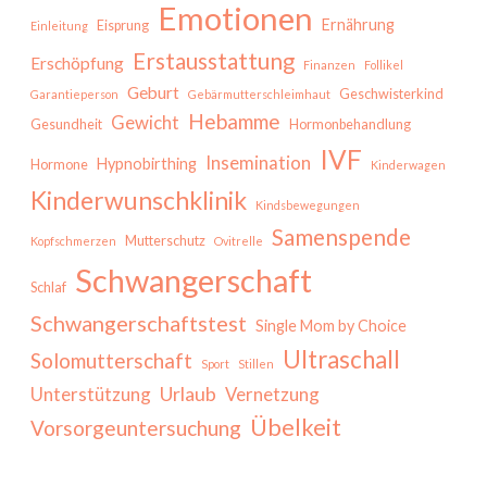
Emotionen
Ernährung
Eisprung
Einleitung
Erstausstattung
Erschöpfung
Finanzen
Follikel
Geburt
Geschwisterkind
Garantieperson
Gebärmutterschleimhaut
Hebamme
Gewicht
Gesundheit
Hormonbehandlung
IVF
Insemination
Hypnobirthing
Hormone
Kinderwagen
Kinderwunschklinik
Kindsbewegungen
Samenspende
Mutterschutz
Kopfschmerzen
Ovitrelle
Schwangerschaft
Schlaf
Schwangerschaftstest
Single Mom by Choice
Ultraschall
Solomutterschaft
Sport
Stillen
Urlaub
Unterstützung
Vernetzung
Übelkeit
Vorsorgeuntersuchung