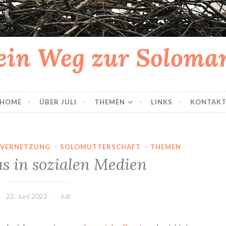
in Weg zur Solom
HOME
ÜBER JULI
THEMEN
LINKS
KONTAK
 VERNETZUNG
·
SOLOMUTTERSCHAFT
·
THEMEN
 in sozialen Medien
22. Juni 2022
Juli