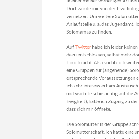
In einer meiner vorherigen Artikel
Dort wurde mir von der Psycholog
vernetzen. Um weitere Solomütter i
Anlaufstelle u. a. das Jugendamt. 
Solomamas zu finden.
Auf
Twitter
habe ich leider keinen
dazu entschlossen, selbst mehr d
bin ich nicht. Also suchte ich weite
eine Gruppen für (angehende) So
entsprechende Voraussetzungen er
ich sehr interessiert am Austausc
und wartete sehnsüchtig auf die A
Ewigkeit), hatte ich Zugang zu der
dass sich mir öffnete.
Die Solomütter in der Gruppe sch
Solomutterschaft. Ich hatte eine 