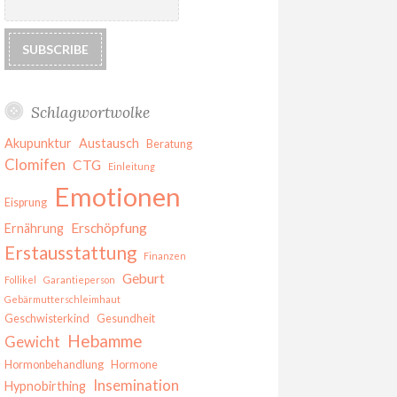
Schlagwortwolke
Akupunktur
Austausch
Beratung
Clomifen
CTG
Einleitung
Emotionen
Eisprung
Erschöpfung
Ernährung
Erstausstattung
Finanzen
Geburt
Follikel
Garantieperson
Gebärmutterschleimhaut
Geschwisterkind
Gesundheit
Hebamme
Gewicht
Hormonbehandlung
Hormone
Insemination
Hypnobirthing