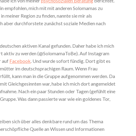
 habe ich von meiner
psychosozialen Beratung
berichtet.
in empfohlen, mich mit mit anderen Solomamas zu
n meiner Region zu finden, nannte sie mir als
Ich aber durchforstete zunächst soziale Medien nach
 deutschen aktiven Kanal gefunden. Daher habe ich mich
ort aktiv zu werden (@SolomamaToBe). Auf Instagram
r auf
Facebook
. Und wurde sofort fündig. Dort gibt es
lomütter im deutschsprachigen Raum. Wenn Frau
füllt, kann man in die Gruppe aufgenommen werden. Da
h mit Gleichgesinnten war, habe ich mich dort angemeldet
ufnahme. Nach ein paar Stunden oder Tagen (gefühlt eine
 Gruppe. Was dann passierte war wie ein goldenes Tor,
reiben sich über alles denkbare rund um das Thema
unerschöpfliche Quelle an Wissen und Informationen