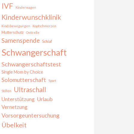
IVF
Kinderwagen
Kinderwunschklinik
Kindsbewegungen
Kopfschmerzen
Mutterschutz
Ovitrelle
Samenspende
Schlaf
Schwangerschaft
Schwangerschaftstest
Single Mom by Choice
Solomutterschaft
Sport
Ultraschall
Stillen
Urlaub
Unterstützung
Vernetzung
Vorsorgeuntersuchung
Übelkeit