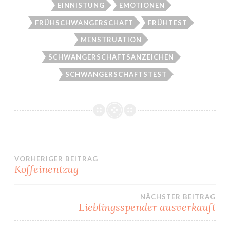
EINNISTUNG
EMOTIONEN
FRÜHSCHWANGERSCHAFT
FRÜHTEST
MENSTRUATION
SCHWANGERSCHAFTSANZEICHEN
SCHWANGERSCHAFTSTEST
Beitragsnavigation
VORHERIGER BEITRAG
Koffeinentzug
NÄCHSTER BEITRAG
Lieblingsspender ausverkauft