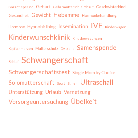
Geburt
Geschwisterkind
Garantieperson
Gebärmutterschleimhaut
Hebamme
Gewicht
Gesundheit
Hormonbehandlung
IVF
Insemination
Hypnobirthing
Hormone
Kinderwagen
Kinderwunschklinik
Kindsbewegungen
Samenspende
Mutterschutz
Kopfschmerzen
Ovitrelle
Schwangerschaft
Schlaf
Schwangerschaftstest
Single Mom by Choice
Ultraschall
Solomutterschaft
Sport
Stillen
Urlaub
Unterstützung
Vernetzung
Übelkeit
Vorsorgeuntersuchung